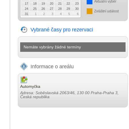
Aktuální výběr
17
18
19
20
21
22
23
24
25
26
27
28
29
30
Zvláštní událost
31
1
2
3
4
5
6
Vybrané časy pro rezervaci
Nemáte vybrány žádné termíny
Informace o areálu
Automyčka
Adresa: Soběslavská 2063/46, 130 00 Praha-Praha 3,
Česká republika