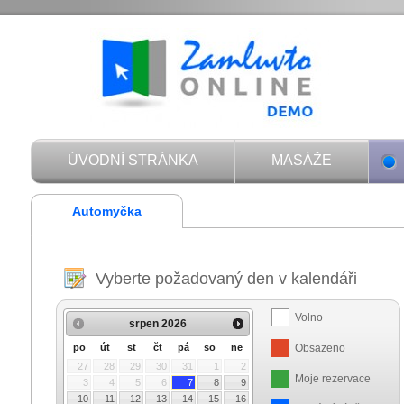
ÚVODNÍ STRÁNKA
MASÁŽE
Automyčka
Vyberte požadovaný den v kalendáři
Volno
srpen
2026
Obsazeno
po
út
st
čt
pá
so
ne
27
28
29
30
31
1
2
Moje rezervace
3
4
5
6
7
8
9
10
11
12
13
14
15
16