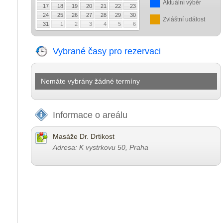
Aktuální výběr
17
18
19
20
21
22
23
24
25
26
27
28
29
30
Zvláštní událost
31
1
2
3
4
5
6
Vybrané časy pro rezervaci
Nemáte vybrány žádné termíny
Informace o areálu
Masáže Dr. Drtikost
Adresa: K vystrkovu 50, Praha