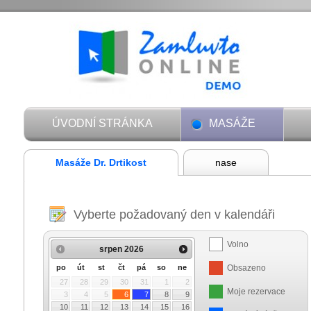
ÚVODNÍ STRÁNKA
MASÁŽE
Masáže Dr. Drtikost
nase
Vyberte požadovaný den v kalendáři
Volno
srpen
2026
Obsazeno
po
út
st
čt
pá
so
ne
27
28
29
30
31
1
2
Moje rezervace
3
4
5
6
7
8
9
10
11
12
13
14
15
16